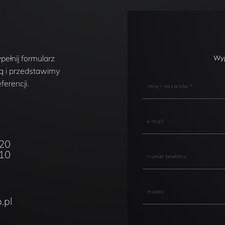
ełnij formularz
Wyp
ą i przedstawimy
erencji.
420
310
.pl